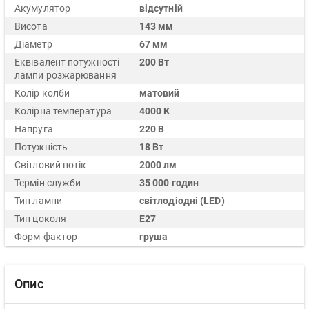
Акумулятор
відсутній
Висота
143 мм
Діаметр
67 мм
Еквівалент потужності
200 Вт
лампи розжарювання
Колір колби
матовий
Колірна температура
4000 К
Напруга
220 В
Потужність
18 Вт
Світловий потік
2000 лм
Термін служби
35 000 годин
Тип лампи
світлодіодні (LED)
Тип цоколя
E27
Форм-фактор
груша
Опис