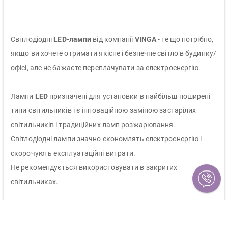
Світлодіодні
LED-лампи
від компанії
VINGA
- те що потрібно,
якщо ви хочете отримати якісне і безпечне світло в будинку/
офісі, але не бажаєте переплачувати за електроенергію.
Лампи
LED
призначені для установки в найбільш поширені
типи світильників і є інноваційною заміною застарілих
світильників і традиційних ламп розжарювання.
Світлодіодні лампи значно економлять електроенергію і
скорочують експлуатаційні витрати.
Не рекомендується використовувати в закритих
світильниках.
LED-лампи VINGA:
Створюють затишну атмосферу