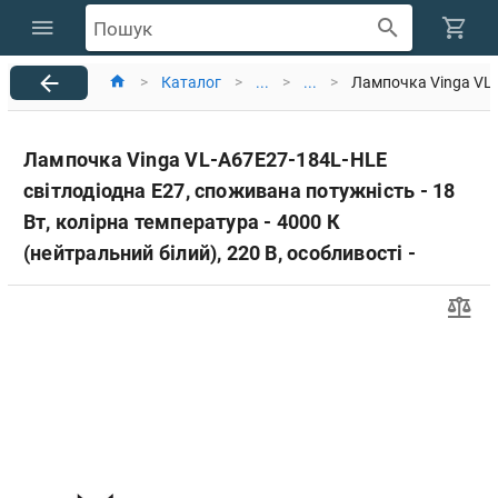
Пошук
>
Каталог
>
...
>
...
>
Лампочка Vinga VL-A
Лампочка Vinga VL-A67E27-184L-HLE
світлодіодна Е27, споживана потужність - 18
Вт, колірна температура - 4000 К
(нейтральний білий), 220 В, особливості -
енергозберігаюча