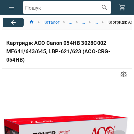
Пошук
>
Каталог
>
...
>
...
>
...
>
Картридж AC
Картридж ACO Canon 054HB 3028C002
MF641/643/645, LBP-621/623 (ACO-CRG-
054HB)