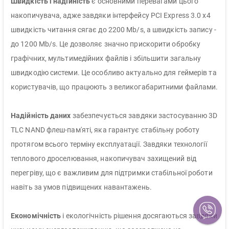
Швидкість і надійність
є основними перевагами цього
накопичувача, адже завдяки інтерфейсу PCI Express 3.0 x4
швидкість читання сягає до 2200 Mb/s, а швидкість запису -
до 1200 Mb/s. Це дозволяє значно прискорити обробку
графічних, мультимедійних файлів і збільшити загальну
швидкодію системи. Це особливо актуально для геймерів та
користувачів, що працюють з великогабаритними файлами.
Надійність даних
забезпечується завдяки застосуванню 3D
TLC NAND флеш-пам'яті, яка гарантує стабільну роботу
протягом всього терміну експлуатації. Завдяки технології
теплового дроселювання, накопичувач захищений від
перегріву, що є важливим для підтримки стабільної роботи
навіть за умов підвищених навантажень.
Економічність
і екологічність рішення досягаються завдяки