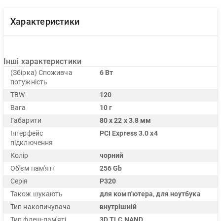
Характеристики
Інші характеристики
(Збірка) Споживча
6 Вт
потужність
TBW
120
Вага
10 г
Габарити
80 x 22 x 3.8 мм
Інтерфейс
PCI Express 3.0 x4
підключення
Колір
чорний
Об'єм пам'яті
256 Gb
Серія
P320
Також шукають
для комп'ютера, для ноутбука
Тип накопичувача
внутрішній
Тип флеш-пам'яті
3D TLC NAND