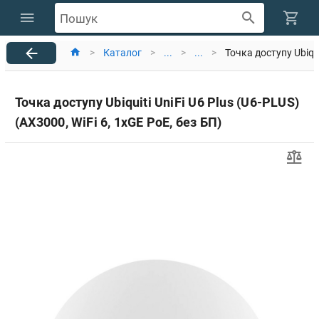
Пошук
>
Каталог
>
...
>
...
>
Точка доступу Ubiqui
Точка доступу Ubiquiti UniFi U6 Plus (U6-PLUS)
(AX3000, WiFi 6, 1хGE PoE, без БП)