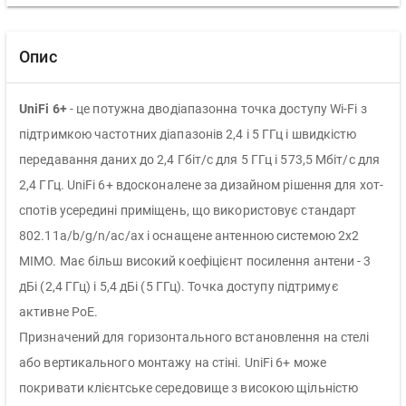
Опис
UniFi 6+
- це потужна дводіапазонна точка доступу Wi-Fi з
підтримкою частотних діапазонів 2,4 і 5 ГГц і швидкістю
передавання даних до 2,4 Гбіт/с для 5 ГГц і 573,5 Мбіт/с для
2,4 ГГц. UniFi 6+ вдосконалене за дизайном рішення для хот-
спотів усередині приміщень, що використовує стандарт
802.11a/b/g/n/ac/ax і оснащене антенною системою 2х2
MIMO. Має більш високий коефіцієнт посилення антени - 3
дБі (2,4 ГГц) і 5,4 дБі (5 ГГц). Точка доступу підтримує
активне PoE.
Призначений для горизонтального встановлення на стелі
або вертикального монтажу на стіні. UniFi 6+ може
покривати клієнтське середовище з високою щільністю