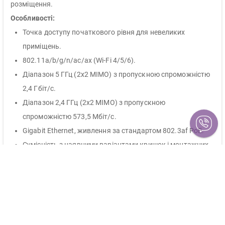
розміщення.
Особливості:
Точка доступу початкового рівня для невеликих
приміщень.
802.11a/b/g/n/ac/ax (Wi-Fi 4/5/6).
Діапазон 5 ГГц (2х2 MIMO) з пропускною спроможністю
2,4 Гбіт/с.
Діапазон 2,4 ГГц (2х2 MIMO) з пропускною
спроможністю 573,5 Мбіт/с.
Gigabit Ethernet, живлення за стандартом 802.3af PoE.
Сумісність з наявними варіантами кришок і монтажних
кронштейнів UAP-nanoHD.
Продуктивність понад 300 одночасних клієнтів.
Ізоляція гостьового трафіку для підвищення безпеки
бездротової мережі та зниження ймовірності
перевантажень.