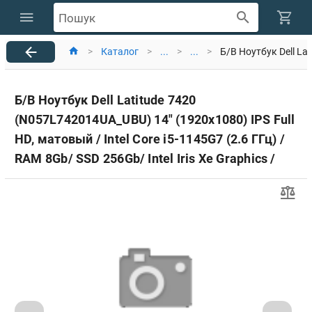
Пошук
>
Каталог
>
...
>
...
>
Б/В Ноутбук Dell Lat
Б/В Ноутбук Dell Latitude 7420
(N057L742014UA_UBU) 14" (1920x1080) IPS Full
HD, матовый / Intel Core i5-1145G7 (2.6 ГГц) /
RAM 8Gb/ SSD 256Gb/ Intel Iris Xe Graphics /
без ОД / LAN / Wi-Fi / Bluetooth / веб-камера /
подсветка клавиатуры/ Windows 10 Pro / 1.37
кг / Gray