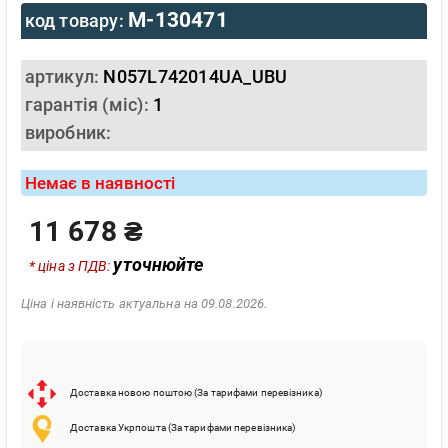
M-130471
код товару:
артикул:
N057L742014UA_UBU
гарантія (міс):
1
виробник:
Немає в наявності
11 678 ₴
уточнюйте
* ціна з ПДВ:
Ціна і наявність актуальна на 09.08.2026.
Доставка новою поштою (За тарифами перевізника)
Доставка Укрпошта (За тарифами перевізника)