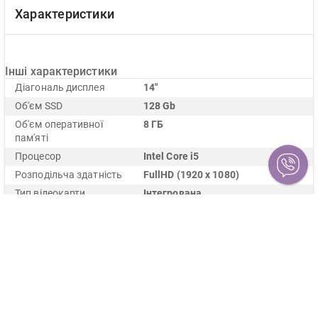
Характеристики
Інші характеристики
Діагональ дисплея
14"
Об'єм SSD
128 Gb
Об'єм оперативної
8 ГБ
пам'яті
Процесор
Intel Core i5
Розподільча здатність
FullHD (1920 x 1080)
Тип відеокарти
Інтегрована
Тип матриці
IPS
Опис