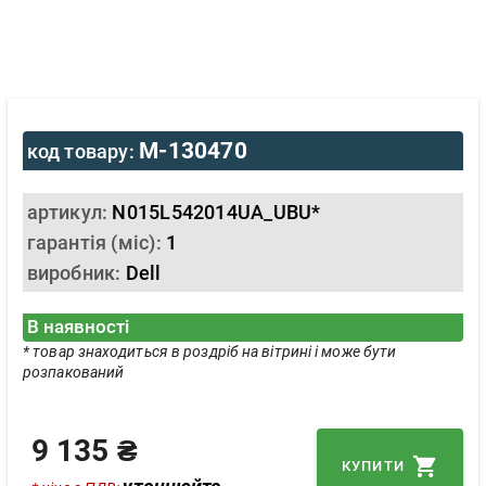
M-130470
код товару:
артикул:
N015L542014UA_UBU*
гарантія (міс):
1
виробник:
Dell
В наявності
* товар знаходиться в роздріб на вітрині і може бути
розпакований
9 135 ₴
КУПИТИ