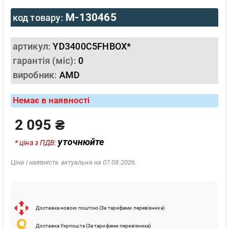
M-130465
код товару:
артикул:
YD3400C5FHBOX*
гарантія (міс):
0
виробник:
AMD
Немає в наявності
2 095 ₴
уточнюйте
* ціна з ПДВ:
Ціна і наявність актуальна на 07.08.2026.
Доставка новою поштою (За тарифами перевізника)
Доставка Укрпошта (За тарифами перевізника)