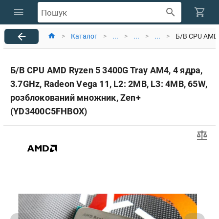
Пошук
>
Каталог
>
...
>
...
>
...
>
Б/В CPU AMD 
Б/В CPU AMD Ryzen 5 3400G Tray AM4, 4 ядра,
3.7GHz, Radeon Vega 11, L2: 2MB, L3: 4MB, 65W,
розблокований множник, Zen+
(YD3400C5FHBOX)