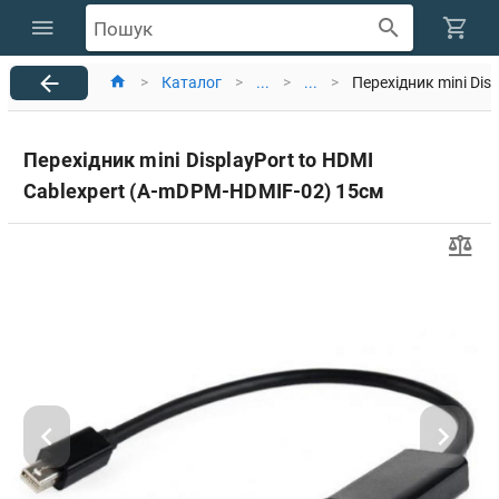
Пошук
>
Каталог
>
...
>
...
>
Перехідник mini Dis
Перехідник mini DisplayPort to HDMI
Cablexpert (A-mDPM-HDMIF-02) 15см