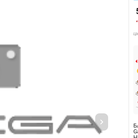
*
Ці
Б
G
H