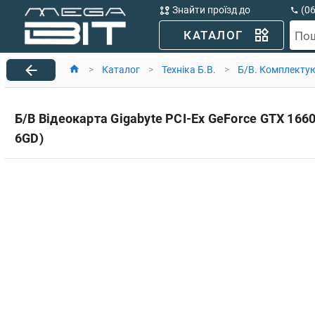
Знайти проїзд до
(0
MegaBit
(0
КАТАЛОГ
По
>
Каталог
>
Техніка Б.В.
>
Б/В. Комплекту
Б/В Відеокарта Gigabyte PCI-Ex GeForce GTX 1660
6GD)