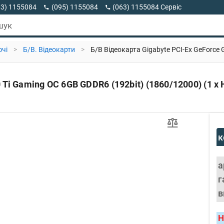
63) 1155084
(095) 1155084
(063) 1155084 Сервіс
63) 1155084 Viber
шук
ючі
>
Б/В. Відеокарти
>
Б/В Відеокарта Gigabyte PCI-Ex GeForce 
 Ti Gaming OC 6GB GDDR6 (192bit) (1860/12000) (1 x
к
а
г
в
Н