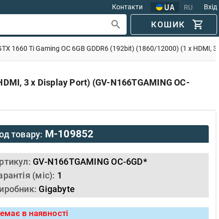
Контакти
Вхід
RU
КОШИК
GTX 1660 Ti Gaming OC 6GB GDDR6 (192bit) (1860/12000) (1 x HDMI, 
 HDMI, 3 x Display Port) (GV-N166TGAMING OC-
M-109852
од товару:
ртикул:
GV-N166TGAMING OC-6GD*
арантія (міс):
1
иробник:
Gigabyte
емає в наявності