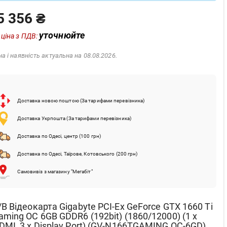
5 356 ₴
уточнюйте
 ціна з ПДВ:
на і наявність актуальна на 08.08.2026.
Доставка новою поштою (За тарифами перевізника)
Доставка Укрпошта (За тарифами перевізника)
Доставка по Одесі, центр (100 грн)
Доставка по Одесі, Таїрове, Котовського (200 грн)
Самовивіз з магазину "Мегабіт"
/В Відеокарта Gigabyte PCI-Ex GeForce GTX 1660 Ti
aming OC 6GB GDDR6 (192bit) (1860/12000) (1 x
DMI, 3 x Display Port) (GV-N166TGAMING OC-6GD)