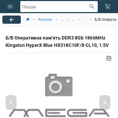
Пошук
>
Каталог
>
...
>
...
>
...
>
Б/В Оператив
Б/В Оперативна пам'ять DDR3 8Gb 1866MHz
Kingston HyperX Blue HX318C10F/8 CL10, 1.5V