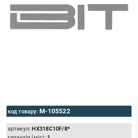
M-105522
код товару:
артикул:
HX318C10F/8*
гарантія (міс):
1