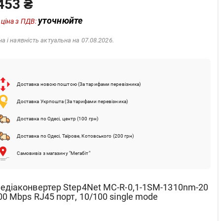
453 ₴
уточнюйте
 ціна з ПДВ:
на і наявність актуальна на 07.08.2026.
Доставка новою поштою (За тарифами перевізника)
Доставка Укрпошта (За тарифами перевізника)
Доставка по Одесі, центр (100 грн)
Доставка по Одесі, Таїрове, Котовського (200 грн)
Самовивіз з магазину "Мегабіт"
едіаконвертер Step4Net MC-R-0,1-1SM-1310nm-20
00 Mbps RJ45 порт, 10/100 single mode