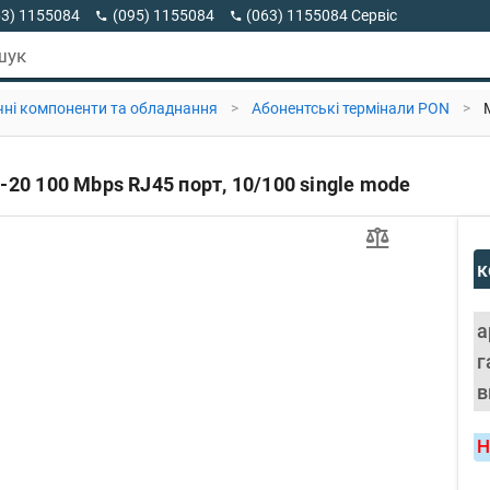
63) 1155084
(095) 1155084
(063) 1155084 Сервіс
63) 1155084 Viber
шук
ні компоненти та обладнання
>
Абонентські термінали PON
>
0 100 Mbps RJ45 порт, 10/100 single mode
к
а
г
в
Н