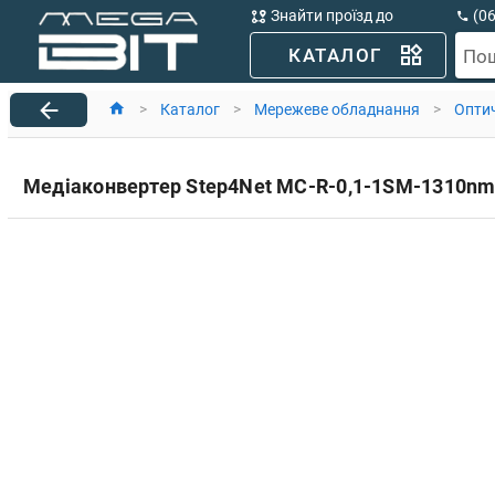
Знайти проїзд до
(0
MegaBit
(0
КАТАЛОГ
По
>
Каталог
>
Мережеве обладнання
>
Оптич
Медіаконвертер Step4Net MC-R-0,1-1SM-1310nm-2