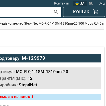
Контакти
Вхід
RU
КОШИК
Медіаконвертер Step4Net MC-R-0,1-1SM-1310nm-20 100 Mbps RJ45 пор
M-129979
од товару:
ртикул:
MC-R-0,1-1SM-1310nm-20
арантія (міс):
12
иробник:
Step4Net
емає в наявності