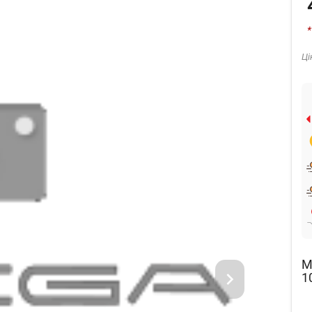
*
Ці
М
1