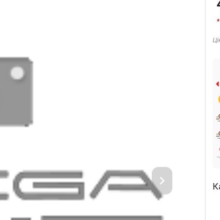
*
Ці
К