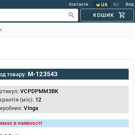
Контакти
Вхід
RU
КОШИК
m
M-123543
од товару:
ртикул:
VCPDPMM3BK
арантія (міс):
12
иробник:
Vinga
емає в наявності