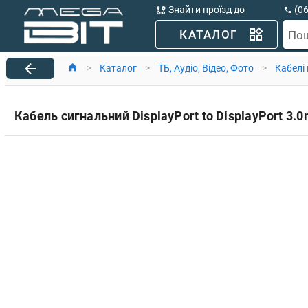
Знайти проїзд до
(0
MegaBit
(0
КАТАЛОГ
По
>
Каталог
>
ТБ, Аудіо, Відео, Фото
>
Кабелі
Кабель сигнальний DisplayPort to DisplayPort 3.