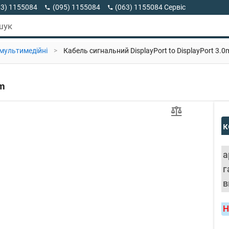
63) 1155084
(095) 1155084
(063) 1155084 Сервіс
63) 1155084 Viber
шук
 мультимедійні
>
Кабель сигнальний DisplayPort to DisplayPort 3.0
0m
к
а
г
в
Н