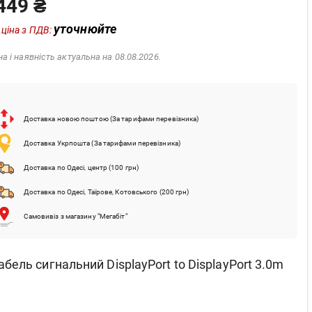
449 ₴
уточнюйте
 ціна з ПДВ:
на і наявність актуальна на 08.08.2026.
Доставка новою поштою (За тарифами перевізника)
Доставка Укрпошта (За тарифами перевізника)
Доставка по Одесі, центр (100 грн)
Доставка по Одесі, Таїрове, Котовського (200 грн)
Самовивіз з магазину "Мегабіт"
абель сигнальний DisplayPort to DisplayPort 3.0m