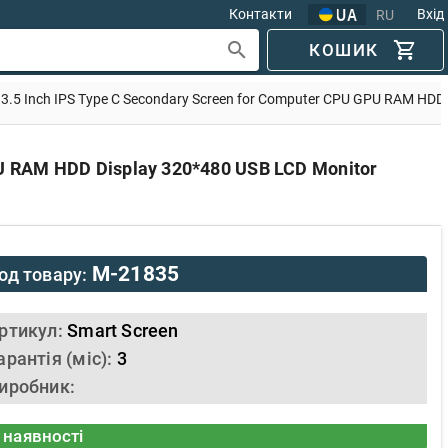
Контакти
Вхід
RU
КОШИК
, 3.5 Inch IPS Type C Secondary Screen for Computer CPU GPU RAM HDD
PU RAM HDD Display 320*480 USB LCD Monitor
M-21835
од товару:
ртикул:
Smart Screen
арантія (міс):
3
иробник:
 наявності