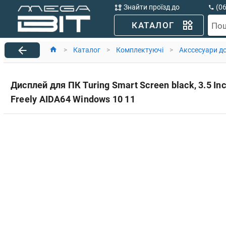
Знайти проїзд до
(0
MegaBit
(0
КАТАЛОГ
По
>
Каталог
>
Комплектуючі
>
Акссесуари д
Дисплей для ПК Turing Smart Screen black, 3.5 I
Freely AIDA64 Windows 10 11