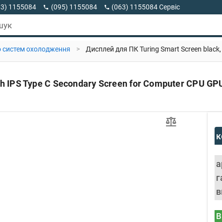
63) 1155084
(095) 1155084
(063) 1155084 Сервіс
63) 1155084 Viber
шук
о систем охолодження
>
Дисплей для ПК Turing Smart Screen black
nch IPS Type C Secondary Screen for Computer CPU G
к
а
г
в
В