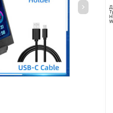
Д
T
H
W