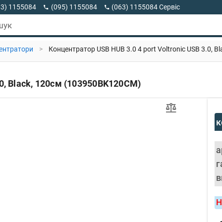
63) 1155084
(095) 1155084
(063) 1155084 Сервіс
63) 1155084 Viber
шук
ентратори
>
Концентратор USB HUB 3.0 4 port Voltronic USB 3.0, 
.0, Black, 120см (103950BK120CM)
к
а
г
в
Н