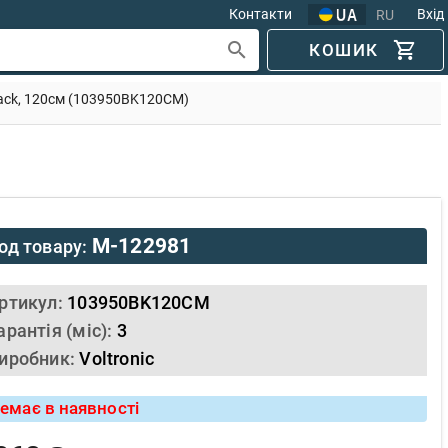
Контакти
Вхід
RU
КОШИК
Black, 120см (103950BK120CM)
M-122981
од товару:
ртикул:
103950BK120CM
арантія (міс):
3
иробник:
Voltronic
емає в наявності