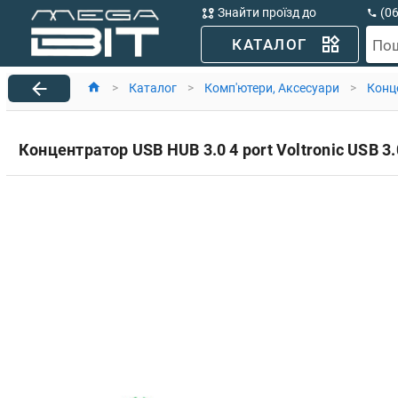
Знайти проїзд до
(0
MegaBit
(0
КАТАЛОГ
По
>
Каталог
>
Комп'ютери, Aксесуари
>
Конц
Концентратор USB HUB 3.0 4 port Voltronic USB 3