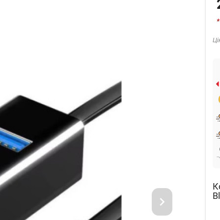
*
Ці
К
B