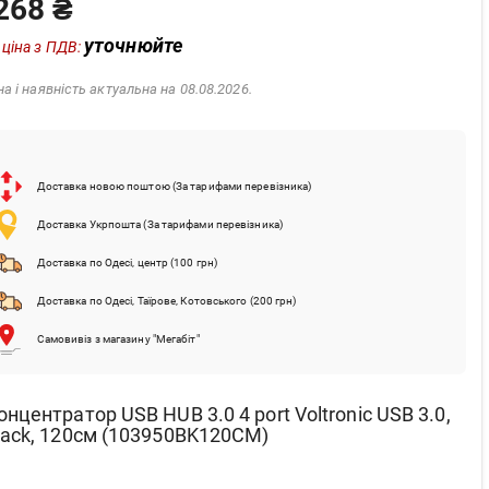
268 ₴
уточнюйте
 ціна з ПДВ:
на і наявність актуальна на 08.08.2026.
Доставка новою поштою (За тарифами перевізника)
Доставка Укрпошта (За тарифами перевізника)
Доставка по Одесі, центр (100 грн)
Доставка по Одесі, Таїрове, Котовського (200 грн)
Самовивіз з магазину "Мегабіт"
онцентратор USB HUB 3.0 4 port Voltronic USB 3.0,
lack, 120см (103950BK120CM)