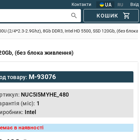
Контакти
Вхід
RU
КОШИК
0U (2/4*2.3-2.9Ghz), 8Gb DDR3, Intel HD 5500, SSD 120Gb, (без блок
120Gb, (без блока живлення)
M-93076
од товару:
ртикул:
NUC5I5MYHE_480
арантія (міс):
1
иробник:
Intel
емає в наявності