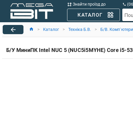
Знайти проїзд до
(0
MegaBit
(0
КАТАЛОГ
По
>
Каталог
>
Техніка Б.В.
>
Б/В. Комп`ютери
Б/У МиниПК Intel NUC 5 (NUC5i5MYHE) Core i5-530