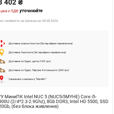
3 402 ₴
уточнюйте
 ціна з ПДВ:
на і наявність актуальна на 08.08.2026.
Доставка новою поштою (За тарифами перевізника)
Доставка Укрпошта (За тарифами перевізника)
Доставка по Одесі, центр (100 грн)
Доставка по Одесі, Таїрове, Котовського (200 грн)
Самовивіз з магазину "Мегабіт"
/У МиниПК Intel NUC 5 (NUC5i5MYHE) Core i5-
300U (2/4*2.3-2.9Ghz), 8Gb DDR3, Intel HD 5500, SSD
20Gb, (без блока живлення)