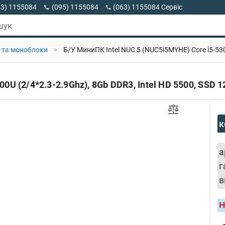
63) 1155084
(095) 1155084
(063) 1155084 Сервіс
63) 1155084 Viber
шук
 та моноблоки
>
Б/У МиниПК Intel NUC 5 (NUC5i5MYHE) Core i5-530
0U (2/4*2.3-2.9Ghz), 8Gb DDR3, Intel HD 5500, SSD 
к
а
г
в
Н