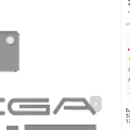
*
Ці
Б
5
1