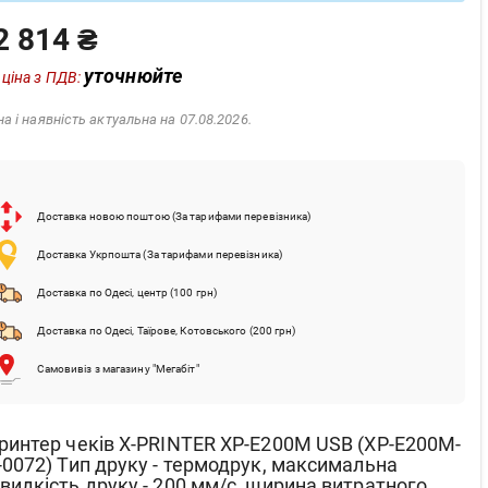
2 814 ₴
уточнюйте
 ціна з ПДВ:
на і наявність актуальна на 07.08.2026.
Доставка новою поштою (За тарифами перевізника)
Доставка Укрпошта (За тарифами перевізника)
Доставка по Одесі, центр (100 грн)
Доставка по Одесі, Таїрове, Котовського (200 грн)
Самовивіз з магазину "Мегабіт"
ринтер чеків X-PRINTER XP-E200M USB (XP-E200M-
-0072) Тип друку - термодрук, максимальна
видкість друку - 200 мм/с, ширина витратного