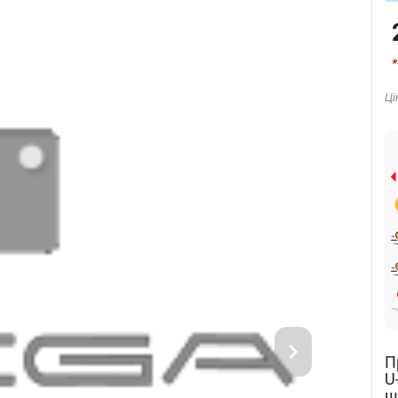
*
Ці
П
U
ш