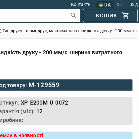
Контакти
Вхід
RU
КОШИК
Тип друку - термодрук, максимальна швидкість друку - 200 мм/с, ши
дкість друку - 200 мм/с, ширина витратного
M-129559
од товару:
ртикул:
XP-E200M-U-0072
арантія (міс):
12
иробник:
емає в наявності