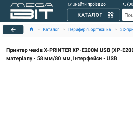
Знайти проїзд до
(0
MegaBit
(0
КАТАЛОГ
По
>
Каталог
>
Периферія, оргтехніка
>
3D-пр
Принтер чеків X-PRINTER XP-E200M USB (XP-E200
матеріалу - 58 мм/80 мм, Інтерфейси - USB