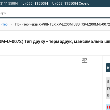
63) 1155084
(095) 1155084
(063) 1155084 Сервіс
63) 1155084 Viber
шук
интер
>
Принтер чеків X-PRINTER XP-E200M USB (XP-E200M-U-0072) 
M-U-0072) Тип друку - термодрук, максимальна шви
к
а
г
в
Н