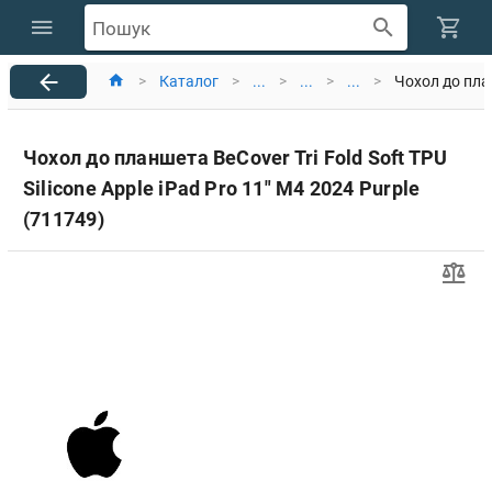
Пошук
>
Каталог
>
...
>
...
>
...
>
Чохол до план
Чохол до планшета BeCover Tri Fold Soft TPU
Silicone Apple iPad Pro 11" M4 2024 Purple
(711749)