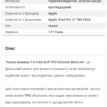
Матеріал
термополиуретан, штучна шкіра
Особливості
протиударний
Сумісність з брендом
Apple
Сумісність з моделями
Apple iPad Pro 11" M4 2024
Тип
чохол
Ширина
177.5 мм
Опис
"
Чохол-книжка Tri Fold Soft TPU Silicone BeCover
- це
ідеальний захист для вашого планшету, який забезпечує
надійний захист від подряпин, ударів і забруднень.
Цей чохол виготовлений з високоякісних матеріалів - м'якої
силіконової
TPU
оболонки, яка надає максимальну захист
від пошкоджень та гнучкості, що дозволяє легко