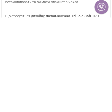
встановлювати та знімати планшет з чохла.
Що стосується дизайну,
чохол-книжка Tri Fold Soft TPU
Silicone BeCover
має вбудовану тришарову структуру, яка
дозволяє використовувати планшет в трьох різних кутах
нахилу для зручного перегляду відео, читання електронних
книг або роботи на планшеті. Крім того, чохол має доступ до
всіх необхідних портів і кнопок, що забезпечує зручну
роботу на планшеті без видалення його з чохла.
Чохол-книжка Tri Fold Soft TPU Silicone BeCover
досить
стильний та зручний у використанні. Його легко зберігати в
рюкзаку або сумці, а також легко очищати від бруду і слідів
пальців. Якщо ви шукаєте економічний варіант захисту для
свого планшету, то
чохол-книжка Tri Fold Soft TPU Silicone
BeCover - це відмінний вибір для вас!