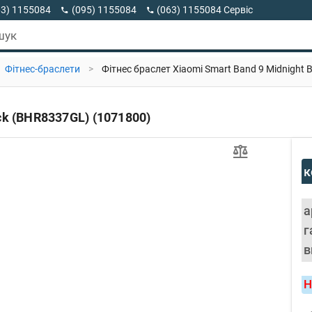
63) 1155084
(095) 1155084
(063) 1155084 Сервіс
63) 1155084 Viber
шук
Фітнес-браслети
>
Фітнес браслет Xiaomi Smart Band 9 Midnight
ck (BHR8337GL) (1071800)
к
а
г
в
Н