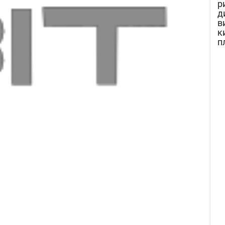
р
д
в
к
п