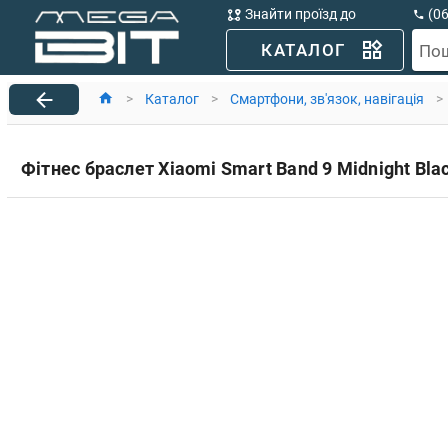
Знайти проїзд до
(0
MegaBit
(0
КАТАЛОГ
По
>
Каталог
>
Смартфони, зв'язок, навігація
>
Фітнес браслет Xiaomi Smart Band 9 Midnight Bla