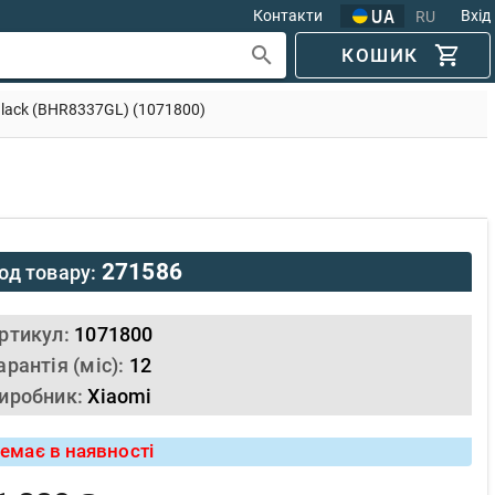
Контакти
Вхід
RU
КОШИК
 Black (BHR8337GL) (1071800)
271586
од товару:
ртикул:
1071800
арантія (міс):
12
иробник:
Xiaomi
емає в наявності