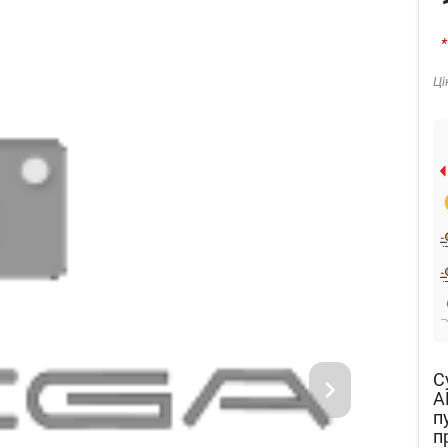
*
Ці
C
A
п
п