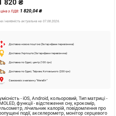
1 820 ₴
1 820,04 ₴
 ціна з ПДВ:
на і наявність актуальна на 07.08.2026.
Доставка новою поштою (За тарифами перевізника)
Доставка Укрпошта (За тарифами перевізника)
Доставка по Одесі, центр (100 грн)
Доставка по Одесі, Таїрове, Котовського (200 грн)
Самовивіз з магазину "Мегабіт"
умісність - iOS, Android, кольоровий, Тип матриці -
MOLED, функції - відстеження сну, крокомір,
ульсометр, лічильник калорій, повідомлення про
ропущені події, акселерометр, монітор серцевого