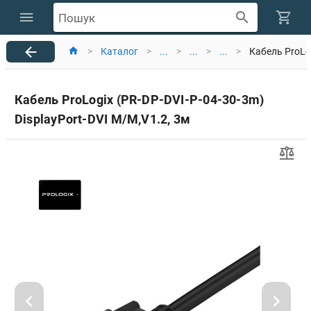
Пошук
>
Каталог
>
...
>
...
>
...
>
Кабель ProLog
Кабель ProLogix (PR-DP-DVI-P-04-30-3m)
DisplayPort-DVI М/М,V1.2, 3м