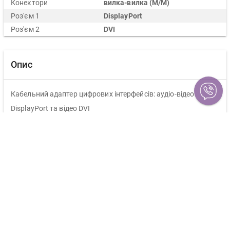
Конектори
вилка-вилка (M/M)
Роз'єм 1
DisplayPort
Роз'єм 2
DVI
Опис
Кабельний адаптер цифрових інтерфейсів: аудіо-відео
DisplayPort та відео DVI
Зручні клямки на роз’ємах гарантують відмінне з’єднання:
просто натисніть для вимкнення
Позолочені конектори
Матеріал: мідь 30AWG