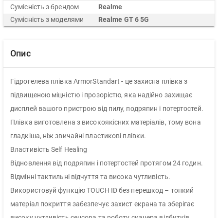
Сумісність з брендом
Realme
Сумісність з моделями
Realme GT 6 5G
Опис
Гідрогелева плівка ArmorStandart - це захисна плівка з
підвищеною міцністю і прозорістю, яка надійно захищає
дисплей вашого пристрою від пилу, подряпин і потертостей.
Плівка виготовлена з високоякісних матеріалів, тому вона
гладкіша, ніж звичайні пластикові плівки.
Властивість Self Healing
Відновлення від подряпин і потертостей протягом 24 годин.
Відмінні тактильні відчуття та висока чутливість.
Використовуй функцію TOUCH ID без перешкод – тонкий
матеріал покриття забезпечує захист екрана та зберігає
високу чутливість сенсора та роботу сканера відбитків