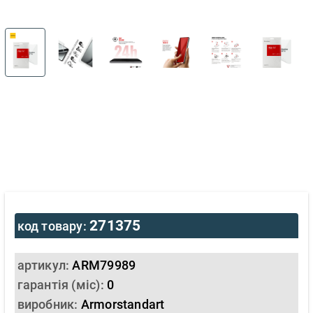
271375
код товару:
артикул:
ARM79989
гарантія (міс):
0
виробник:
Armorstandart