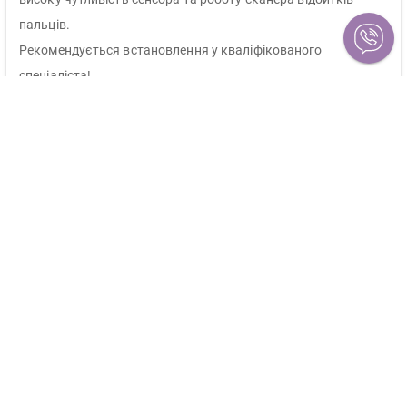
пальців.
Рекомендується встановлення у кваліфікованого
спеціаліста!
Для самостійної установки рекомендується ознайомитися з
текстовою інструкцією нижче.
Особливості:
Високоякісний матеріал.
Функція Self Healing.
Функцію TOUCH ID без перешкод
Не впливає на яскравість і чіткість зображення.
Надійно захищає смартфон.
Для встановлення не потрібні додаткові рідини.
Встановлення починати зі Starting Line.
Під час правильного встановлення повітряні бульбашки
зникають упродовж доби.
Не призначено для повторного встановлення.