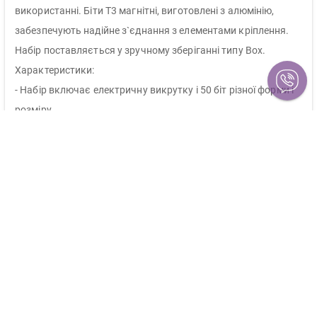
використанні. Біти T3 магнітні, виготовлені з алюмінію,
забезпечують надійне з`єднання з елементами кріплення.
Набір поставляється у зручному зберіганні типу Box.
Характеристики:
- Набір включає електричну викрутку і 50 біт різної форми і
розміру
- Довжина утримувача інструменту: 172 мм
- Біти T3 магнітні, виготовлені з алюмінію
- Набір поставляється у зручному зберіганні типу Box