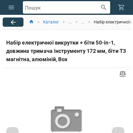
Пошук
>
Каталог
>
...
>
...
>
Набір електричної в
Набір електричної викрутки + біти 50-in-1,
довжина тримача інструменту 172 мм, біти T3
магнітна, алюміній, Box