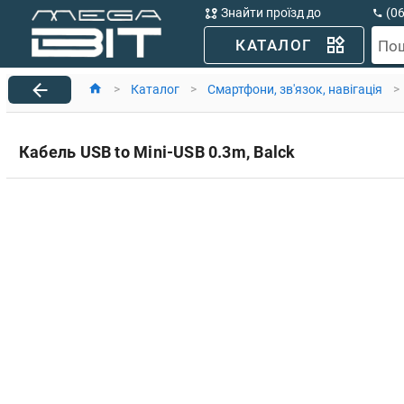
Знайти проїзд до
(0
MegaBit
(0
КАТАЛОГ
По
>
Каталог
>
Смартфони, зв'язок, навігація
>
Кабель USB to Mini-USB 0.3m, Balck