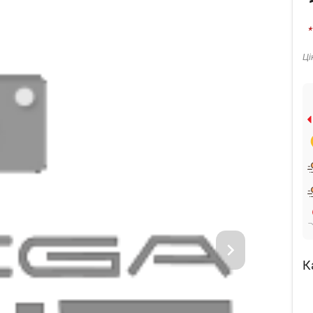
*
Ці
К