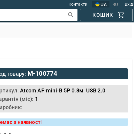
Контакти
Вхід
RU
КОШИК
M-100774
од товару:
ртикул:
Atcom AF-mini-B 5P 0.8м, USB 2.0
арантія (міс):
1
иробник:
емає в наявності