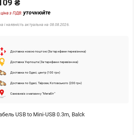
109 ₴
уточнюйте
 ціна з ПДВ:
на і наявність актуальна на 08.08.2026.
Доставка новою поштою (За тарифами перевізника)
Доставка Укрпошта (За тарифами перевізника)
Доставка по Одесі, центр (100 грн)
Доставка по Одесі, Таїрове, Котовського (200 грн)
Самовивіз з магазину "Мегабіт"
абель USB to Mini-USB 0.3m, Balck