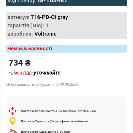
M-103487
код товару:
артикул:
T16-PD-QI gray
гарантія (міс):
1
виробник:
Voltronic
Немає в наявності
734 ₴
уточнюйте
* ціна з ПДВ:
Ціна і наявність актуальна на 09.08.2026.
Доставка новою поштою (За тарифами перевізника)
Доставка Укрпошта (За тарифами перевізника)
Доставка по Одесі, центр (100 грн)