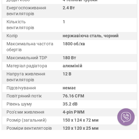
Енергоспоживання
2.4 Вт
вентиляторів
Кількість
1
вентиляторів
Колір
нержавіюча сталь, чорний
Максимальна частота
1800 об/хв
обертів
Максимальний TDP
180 Вт
Матеріал радіатора
алюміній
Напруга живлення
12 В
вентиляторів
Підсвічування
немає
Повітряний потік
76.16 CFM
Рівень шуму
35.2 dB
Роз'єми живлення
4-pin PWM
Розмір (загальний)
150 x 124 x 72 мм
Розміри вентиляторів
120 х 120 х 25 мм
Сокет
1150, 1151, 1155, 1156, 1200,