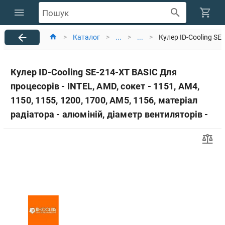
Пошук
>
Каталог
>
...
>
...
>
Кулер ID-Cooling SE-
Кулер ID-Cooling SE-214-XT BASIC Для
процесорів - INTEL, AMD, сокет - 1151, AM4,
1150, 1155, 1200, 1700, AM5, 1156, матеріал
радіатора - алюміній, діаметр вентиляторів -
120 мм, Максимальна частота обертання - 1 ,
Тип підшипників - гідравлічний, рівень шуму -
35.2 dB, роз'єм живлення - 4-pin PWM,
Підсвічування - ні, 4 теплові трубки