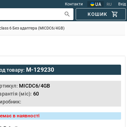
Контакти
Вхід
RU
КОШИК
d class 6 Без адаптера (MICDC6/4GB)
M-129230
од товару:
ртикул:
MICDC6/4GB
арантія (міс):
60
иробник:
емає в наявності