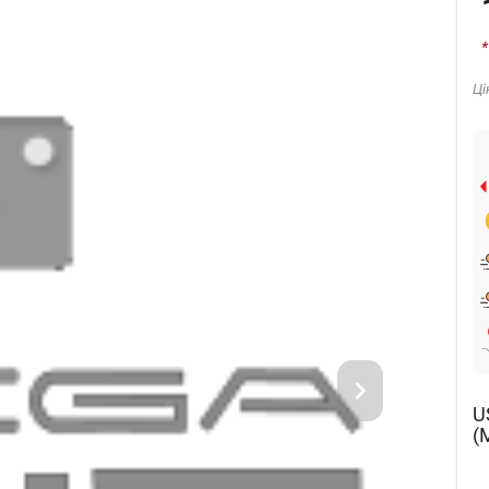
*
Ці
U
(