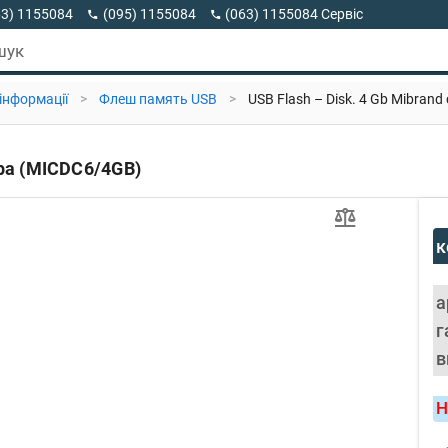
63) 1155084
(095) 1155084
(063) 1155084 Сервіс
63) 1155084 Viber
шук
 інформації
>
Флеш память USB
>
USB Flash – Disk. 4 Gb Mibran
ера (MICDC6/4GB)
к
а
г
в
Н