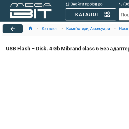
Знайти проїзд до
(0
MegaBit
(0
КАТАЛОГ
По
>
Каталог
>
Комп'ютери, Aксесуари
>
Носії
USB Flash – Disk. 4 Gb Mibrand class 6 Без адапт