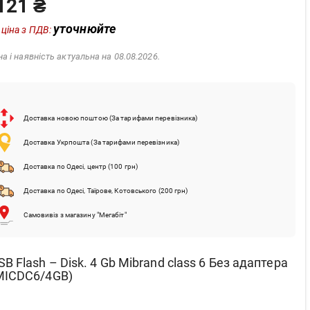
121 ₴
уточнюйте
 ціна з ПДВ:
на і наявність актуальна на 08.08.2026.
Доставка новою поштою (За тарифами перевізника)
Доставка Укрпошта (За тарифами перевізника)
Доставка по Одесі, центр (100 грн)
Доставка по Одесі, Таїрове, Котовського (200 грн)
Самовивіз з магазину "Мегабіт"
SB Flash – Disk. 4 Gb Mibrand class 6 Без адаптера
MICDC6/4GB)