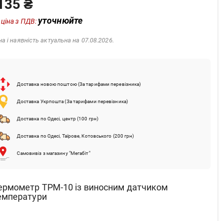
135 ₴
уточнюйте
 ціна з ПДВ:
на і наявність актуальна на 07.08.2026.
Доставка новою поштою (За тарифами перевізника)
Доставка Укрпошта (За тарифами перевізника)
Доставка по Одесі, центр (100 грн)
Доставка по Одесі, Таїрове, Котовського (200 грн)
Самовивіз з магазину "Мегабіт"
ермометр TPM-10 із виносним датчиком
емператури