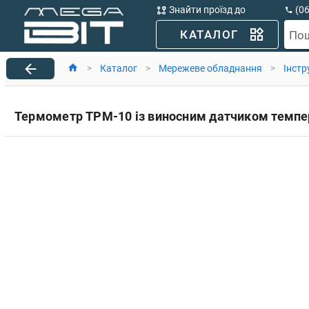
Знайти проїзд до
(0
MegaBit
(0
КАТАЛОГ
По
>
Каталог
>
Мережеве обладнання
>
Інстр
Термометр TPM-10 із виносним датчиком темпе