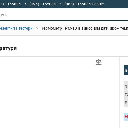
63) 1155084
(095) 1155084
(063) 1155084 Сервіс
63) 1155084 Viber
шук
ументи та тестери
>
Термометр TPM-10 із виносним датчиком тем
ратури
к
а
г
в
Н