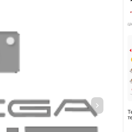
*
Ці
Т
т