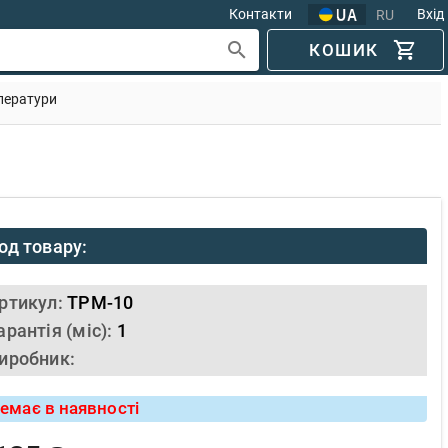
Контакти
Вхід
RU
КОШИК
ператури
од товару:
ртикул:
TPM-10
арантія (міс):
1
иробник:
емає в наявності