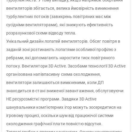
турбулентність. У тому випадку, якщо напрямок обертання
вентиляторів збігається, велика ймовірність виникнення
турбулентних потоків (завихрень повітряних мас між
сусідніми вентиляторами), які знижують ефективність
розрахункової схеми відводу тепла.
Унікальний дизайн лопатей вентиляторів. Обсяг повітря в
заданій зоні розтинають лопатями особливої ​​профілю з
ребрами, які допомагають наростити тиск повітряного
потоку. Вентилятори 3D Active. Засобами технології 3D Active
організована напівпасивну схема охолодження,
вентилятори залишаються вимкненими, коли ДП
знаходиться в стані зниженої завантаження, обслуговуючи
НЕ ресурсомісткі програми. Завдяки 3D Active
шанувальники комп'ютерних ігор можуть зосередитися на
ігровому процесі, оскільки шум від працюючої системи
охолодження графічної плати повністю відсутня.