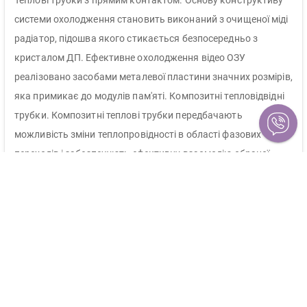
Теплові трубки з прямим контактом. Основу конструктиву
системи охолодження становить виконаний з очищеної міді
радіатор, підошва якого стикається безпосередньо з
кристалом ДП. Ефективне охолодження відео ОЗУ
реалізовано засобами металевої пластини значних розмірів,
яка примикає до модулів пам'яті. Композитні тепловідвідні
трубки. Композитні теплові трубки передбачають
можливість зміни теплопровідності в області фазових
переходів і забезпечують ефективну взаємодію обраної
пари компонентів, які здатні організувати
високопродуктивне теплорассеіваніе.
Повністю автоматизований виробничий процес. Повністю
автоматизований виробничий процес гарантує високу
якість друкованих плат і усуває можливість виникнення
гострих виступів роз'ємів для пайки, які знаходяться на
поверхні друкованої плати. Продумана конструкція