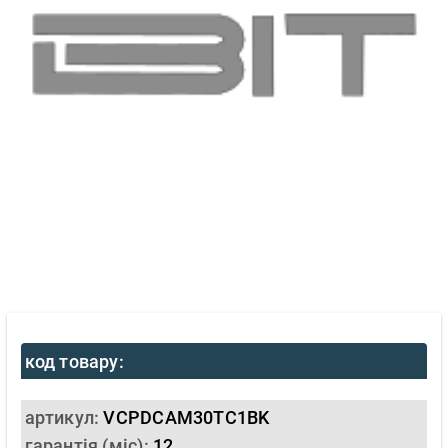
код товару:
артикул:
VCPDCAM30TC1BK
гарантія (міс):
12