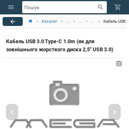
Пошук
>
Каталог
>
...
>
...
>
...
>
Кабель USB 3.
Кабель USB 3.0 Type-C 1.0m (як для
зовнішнього жорсткого диска 2,5" USB 3.0)