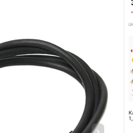
*
Ці
К
1