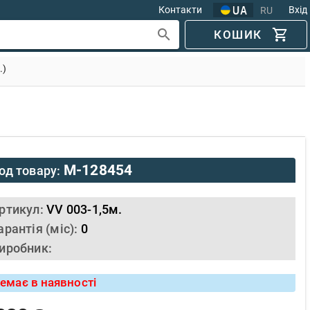
Контакти
Вхід
RU
КОШИК
.)
M-128454
од товару:
ртикул:
VV 003-1,5м.
арантія (міс):
0
иробник:
емає в наявності