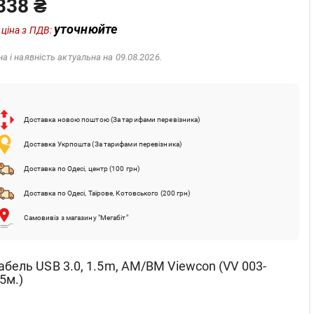
338 ₴
уточнюйте
 ціна з ПДВ:
на і наявність актуальна на 09.08.2026.
Доставка новою поштою (За тарифами перевізника)
Доставка Укрпошта (За тарифами перевізника)
Доставка по Одесі, центр (100 грн)
Доставка по Одесі, Таїрове, Котовського (200 грн)
Самовивіз з магазину "Мегабіт"
абель USB 3.0, 1.5m, AM/BM Viewcon (VV 003-
,5м.)