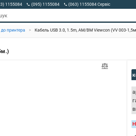
63) 1155084
(095) 1155084
(063) 1155084 Сервіс
63) 1155084 Viber
шук
 до принтера
>
Кабель USB 3.0, 1.5m, AM/BM Viewcon (VV 003-1,5м
5м.)
к
а
г
в
Н