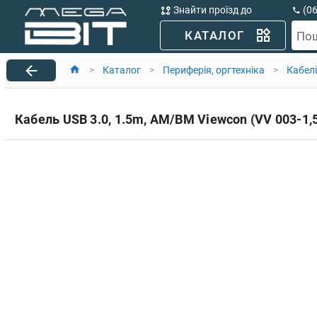
Знайти проїзд до
(0
MegaBit
(0
КАТАЛОГ
По
>
Каталог
>
Периферія, оргтехніка
>
Кабелі
Кабель USB 3.0, 1.5m, AM/BM Viewcon (VV 003-1,