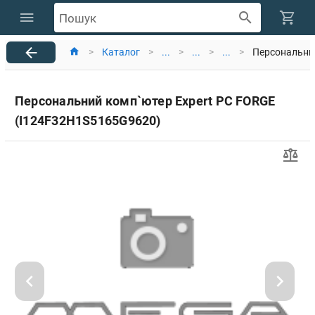
Пошук
>
Каталог
>
...
>
...
>
...
>
Персональни
Персональний комп`ютер Expert PC FORGE
(I124F32H1S5165G9620)