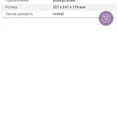
Призначення
універсальні
Розмір
327 х 241 х 170 мм
Також шукають
гелеві
Опис