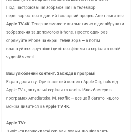
Іноді настроювання зображення на телевізорі
перетворюється в довгий і складний процес. Але тільки не з
Apple TV 4K
. Тепер ви зможете автоматично відкалібрувати
зображення за допомогою iPhone. Просто один раз
спрямуйте iPhone на екран телевізора — а потім
влаштуйтеся зручніше і дивіться фільми та серіали в новій
чудовій якості.
Ваш улюблений контент. Завжди в програмі
Екран достатку. Оригінальний контент Apple Originals від
Apple TV +, актуальні серіали та новітні блокбастери в
програмах Amediateka, ivi, Netflix — все це й багато іншого
можна дивитися на
Apple TV 4K
.
Apple TV+
Дивіться першокласні серіали, драми, що цікавлять,