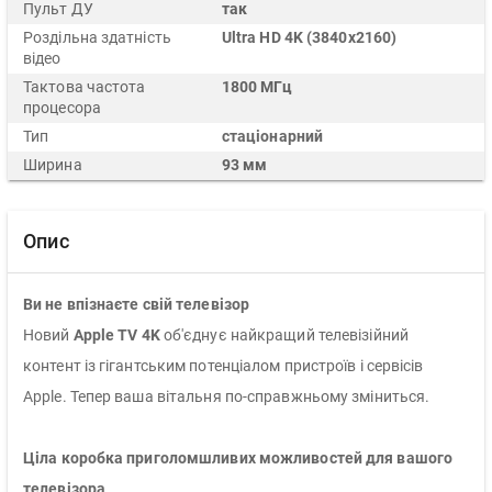
Пульт ДУ
так
Роздільна здатність
Ultra HD 4K (3840x2160)
відео
Тактова частота
1800 МГц
процесора
Тип
стаціонарний
Ширина
93 мм
Опис
Ви не впізнаєте свій телевізор
Новий
Apple TV 4K
об'єднує найкращий телевізійний
контент із гігантським потенціалом пристроїв і сервісів
Apple. Тепер ваша вітальня по-справжньому зміниться.
Ціла коробка приголомшливих можливостей для вашого
телевізора