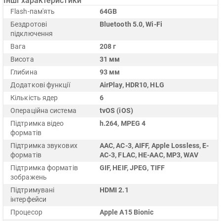
Інші характеристики
Flash-пам'ять
64GB
Бездротові
Bluetooth 5.0, Wi-Fi
підключення
Вага
208 г
Висота
31 мм
Глибина
93 мм
Додаткові функції
AirPlay, HDR10, HLG
Кількість ядер
6
Операційна система
tvOS (iOS)
Підтримка відео
h.264, MPEG 4
форматів
Підтримка звукових
AAC, AC-3, AIFF, Apple Lossless, E-
форматів
AC-3, FLAC, HE-AAC, MP3, WAV
Підтримка форматів
GIF, HEIF, JPEG, TIFF
зображень
Підтримувані
HDMI 2.1
інтерфейси
Процесор
Apple A15 Bionic