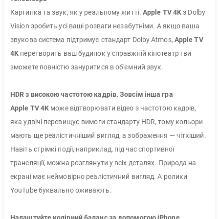
Картинка та звук, як у реальному житті.
Apple TV 4K
з Dolby
Vision зробить усі ваші розваги незабутніми. А якщо ваша
звукова система підтримує стандарт Dolby Atmos,
Apple TV
4K
перетворить ваш будинок у справжній кінотеатр і ви
зможете повністю зануритися в об'ємний звук.
HDR з високою частотою кадрів. Зовсім інша гра
Apple TV 4K
може відтворювати відео з частотою кадрів,
яка удвічі перевищує вимоги стандарту HDR, тому кольори
мають ще реалістичніший вигляд, а зображення — чіткіший.
Навіть стрімкі події, наприклад, під час спортивної
трансляції, можна розглянути у всіх деталях. Природа на
екрані має неймовірно реалістичний вигляд. А ролики
YouTube буквально оживають.
Налаштуйте колірний баланс за допомогою iPhone