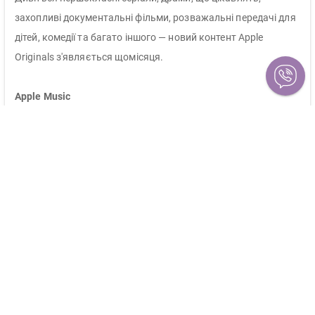
захопливі документальні фільми, розважальні передачі для
дітей, комедії та багато іншого — новий контент Apple
Originals з'являється щомісяця.
Apple Music
У вашому розпорядженні понад 75 мільйонів треків,
включно з відеокліпами популярних артистів від 80-х до
наших днів. І все це — на
Apple TV 4K
. А якщо вам закортить
підспівувати, просто увімкніть режим «Текст».
Apple Arcade
З
Apple TV 4K
головоломки, нескінченні аркади та чарівні
квести в Apple Arcade на великому екрані повністю
захоплять вашу уяву.
Процесор A15 Bionic гарантує високу швидкість відгуку та