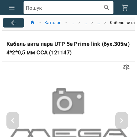
Пошук
>
Каталог
>
...
>
...
>
...
>
Кабель вита п
Кабель вита пара UTP 5е Prime link (бух.305м)
4*2*0,5 мм CCA (121147)