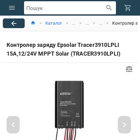
Пошук
>
Каталог
>
...
>
...
>
...
>
Контролер за
Контролер заряду Epsolar Tracer3910LPLI
15A,12/24V MPPT Solar (TRACER3910LPLI)